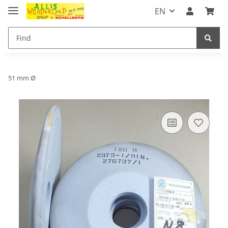
EN
51 mm Ø