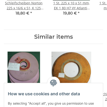
Schleifscheiben Norton
1 St. 225 x 10 x 51 mm,
1 St
225 x 16/6 x 51, K 125
EK 1 80 H7 VY Atlantic
mm Schl
siehe Bild €/St. Norton2
Schleifscheibe NOS
242
18,80 €
*
19,80 €
*
unbenutzt A6
Similar items
How we use cookies and other data
1 St. Schleifscheibe DGS
Schleifscheibe 500/440 x
Sch
225 x 10 x 51 mm 120 -
25 x 204 mm Feldmühle
2
By selecting "Accept all", you give us permission to use
K2 siehe Bild D13
siehe Bild, 7,0 kg 204/4
2772
18,80 €
*
32,80 €
*