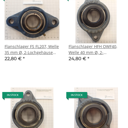
Flanschlager FS FL207, Welle
Flanschlager HFH OWF40,
35 mm Ø, 2-Lochgehäuse
Welle 40 mm Ø, 2-
16,1 cm, 1,19 kg L60
Lochgehäuse 17,2 cm, 1,75
22,80 €
*
24,80 €
*
kg L54
IN STOCK
IN STOCK