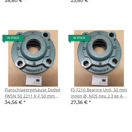
Lochgehäuse 19,6 cm, 2,5 kg
Lochgehäuse 17 cm, 1,51 kg
28,80 €
*
23,80 €
*
L55
L57
IN STOCK
IN STOCK
Flanschlagergehäuse Dodge
FS F210 Bearing Unit, 50 mm
FWSN 50 2211 K-F 50 mm Ø
innen Ø, NOS neu 2,3 kg 4-
innen Filzdicht. 5,0 kg, L44
Loch Flanschlager L43
34,56 €
*
27,36 €
*