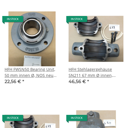
IN STOCK
IN STOCK
HFH FWSN50 Bearing Unit,
HFH Stehlagergehäuse
50 mm innen Ø, NOS neu
SN211 67 mm Ø innen,
2,2 kg 4-Loch Flanschlager
Filzdichtung, geteilt, 4,2 kg,
22,56 €
*
46,56 €
*
L46
L23
IN STOCK
IN STOCK