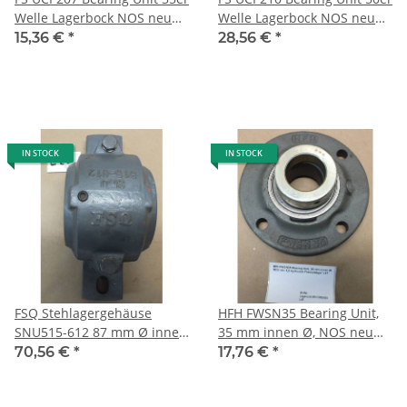
Welle Lagerbock NOS neu
Welle Lagerbock NOS neu
OVP 1,6 kg Stehlager L3
OVP 2,8 kg Stehlager L20
15,36 €
*
28,56 €
*
IN STOCK
IN STOCK
FSQ Stehlagergehäuse
HFH FWSN35 Bearing Unit,
SNU515-612 87 mm Ø innen
35 mm innen Ø, NOS neu
m. Lager 77mm geteilt, 8,4
1,2 kg 4-Loch Flanschlager
70,56 €
*
17,76 €
*
kg, L27
L47