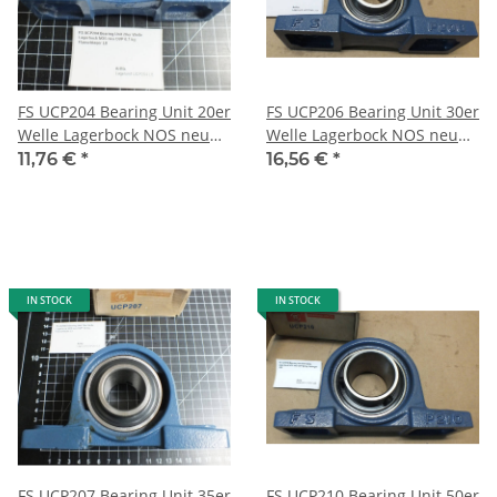
FS UCP204 Bearing Unit 20er
FS UCP206 Bearing Unit 30er
Welle Lagerbock NOS neu
Welle Lagerbock NOS neu
OVP 0,7 kg Stehlager L8
OVP 1,4 kg Stehlager L19
11,76 €
*
16,56 €
*
IN STOCK
IN STOCK
FS UCP207 Bearing Unit 35er
FS UCP210 Bearing Unit 50er