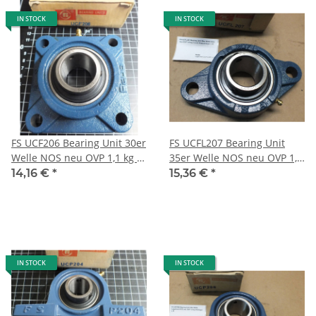
IN STOCK
IN STOCK
FS UCF206 Bearing Unit 30er
FS UCFL207 Bearing Unit
Welle NOS neu OVP 1,1 kg 4-
35er Welle NOS neu OVP 1,2
Loch Flanschlager L6
kg 2-Loch Flanschlager L15
14,16 €
*
15,36 €
*
IN STOCK
IN STOCK