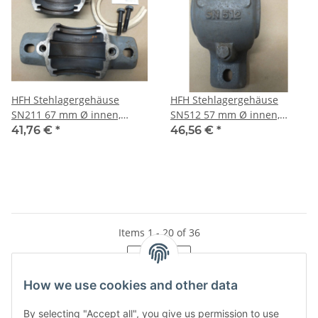
HFH Stehlagergehäuse
HFH Stehlagergehäuse
SN211 67 mm Ø innen,
SN512 57 mm Ø innen,
Filzdichtung, Macken, 4,2 kg,
Filzdichtung, geteilt, 4,7 kg,
41,76 €
*
46,56 €
*
L23-B
L24
Items 1 - 20 of 36
Page
1
How we use cookies and other data
By selecting "Accept all", you give us permission to use