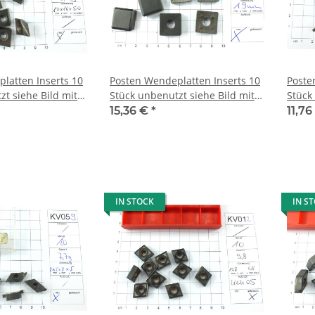
latten Inserts 10
Posten Wendeplatten Inserts 10
Poste
Stück unbenutzt siehe Bild mit
Stück unbenutzt siehe Bild mit
Mwst KV039
Mwst
15,36 €
*
11,7
IN STOCK
IN S