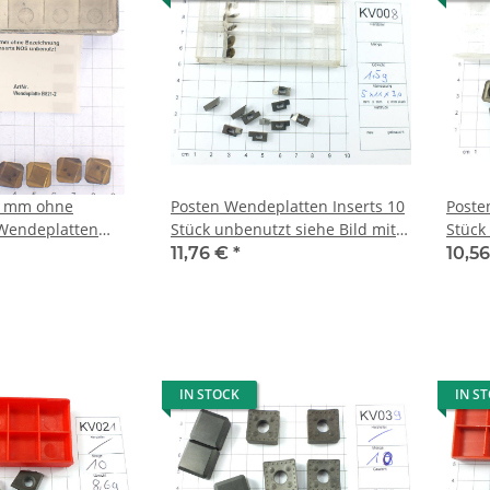
,6 mm ohne
Posten Wendeplatten Inserts 10
Poste
Wendeplatten
Stück unbenutzt siehe Bild mit
Stück unbenutzt siehe Bild mit
nbenutzt B821-2
Mwst KV008
Mwst
11,76 €
*
10,5
IN STOCK
IN S