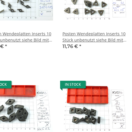
n Wendeplatten Inserts 10
Posten Wendeplatten Inserts 10
Stück unbenutzt siehe Bild mit
 KV041
Mwst KV045
6 €
*
11,76 €
*
TOCK
IN STOCK