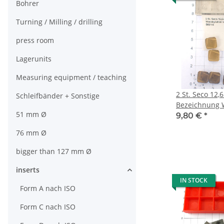
Bohrer
Turning / Milling / drilling
press room
Lagerunits
Measuring equipment / teaching
2 St. Seco 12
Schleifbänder + Sonstige
Bezeichnung 
51 mm Ø
Inserts NOS u
9,80 €
*
76 mm Ø
bigger than 127 mm Ø
inserts
IN STOCK
Form A nach ISO
Form C nach ISO