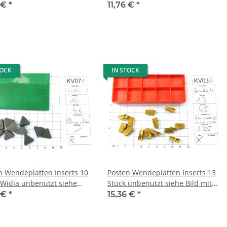
 KV050
Mwst. KV051
6 €
*
11,76 €
*
TOCK
IN STOCK
n Wendeplatten Inserts 10
Posten Wendeplatten Inserts 13
nbenutzt siehe
Stück unbenutzt siehe Bild mit
mit Mwst KV071
Mwst KV036
6 €
*
15,36 €
*