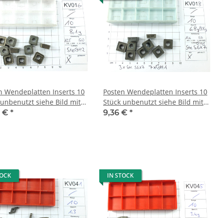
n Wendeplatten Inserts 10
Posten Wendeplatten Inserts 10
Stück unbenutzt siehe Bild mit
 KV016
Mwst KV018
6 €
*
9,36 €
*
TOCK
IN STOCK