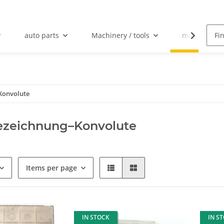
auto parts
Machinery / tools
mechanical 
Konvolute
ezeichnung–Konvolute
Items per page
IN STOCK
IN S