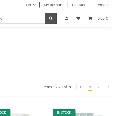
EN
My account
Contact
Sitemap
engineering
paper carton film
0,00 €
Items 1 - 20 of 36
1
2
TOCK
IN STOCK