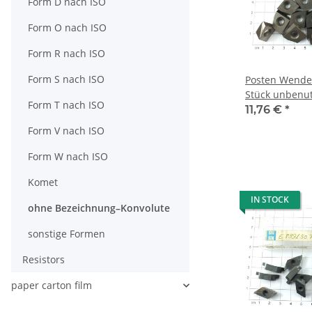
Form D nach ISO
Form O nach ISO
Form R nach ISO
Form S nach ISO
Posten Wendep
Stück unbenutzt siehe Bild mit
Form T nach ISO
Mwst KV021
11,76 €
*
Form V nach ISO
Form W nach ISO
Komet
IN STOCK
ohne Bezeichnung–Konvolute
sonstige Formen
Resistors
paper carton film