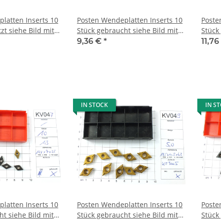
latten Inserts 10
Posten Wendeplatten Inserts 10
Poste
Stück gebraucht siehe Bild mit
Stück
Mwst. KV012
Mwst.
9,36 €
*
11,7
IN STOCK
IN S
latten Inserts 10
Posten Wendeplatten Inserts 10
Poste
t siehe Bild mit
Stück gebraucht siehe Bild mit
Stück