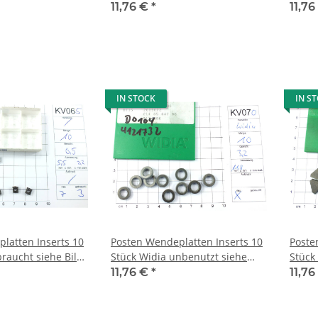
Mwst. KV049
Mwst.
11,76 €
*
11,7
IN STOCK
IN S
latten Inserts 10
Posten Wendeplatten Inserts 10
Poste
raucht siehe Bild
Stück Widia unbenutzt siehe
Stück Widia u
065
Bild mit Mwst KV070
Bild 
11,76 €
*
11,7