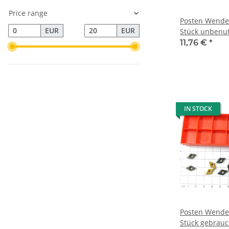
Price range
Posten Wendep
EUR
EUR
Stück unbenutzt siehe Bild mit
Mwst KV059
11,76 €
*
IN STOCK
Posten Wendep
Stück gebrauch